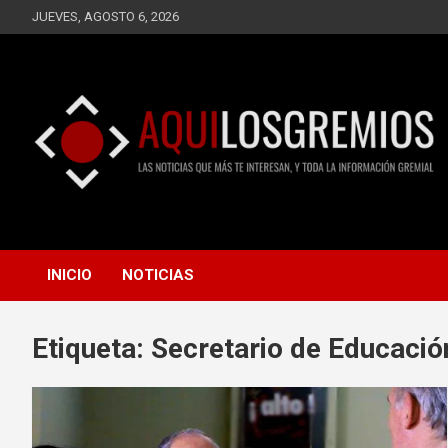
Saltar
JUEVES, AGOSTO 6, 2026
al
contenido
LAS NOTICIAS QUE MÁS TE INTERESAN, Y TODA LA
AQUÍ LOS GREMIOS
INFORMACIÓN GREMIAL
INICIO
NOTICIAS
Etiqueta:
Secretario de Educaci