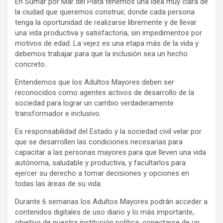
En Sumar por Mar del Plata tenemos una idea muy clara de
y
la ciudad que queremos construir, donde cada persona
tenga la oportunidad de realizarse libremente y de llevar
una vida productiva y satisfactoria, sin impedimentos por
motivos de edad. La vejez es una etapa más de la vida y
debemos trabajar para que la inclusión sea un hecho
concreto.
Entendemos que los Adultos Mayores deben ser
reconocidos como agentes activos de desarrollo de la
sociedad para lograr un cambio verdaderamente
transformador e inclusivo.
Es responsabilidad del Estado y la sociedad civil velar por
que se desarrollen las condiciones necesarias para
capacitar a las personas mayores para que lleven una vida
autónoma, saludable y productiva, y facultarlos para
ejercer su derecho a tomar decisiones y opciones en
todas las áreas de su vida.
Durante 6 semanas los Adultos Mayores podrán acceder a
contenidos digitales de uso diario y lo más importante,
objetivo de nuestra institución política: conectarse de un