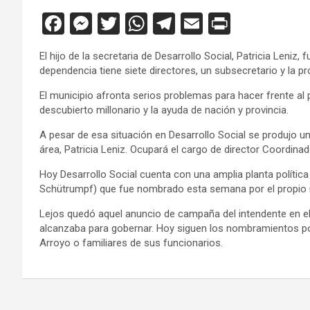
F
M
T
W
T
E
Pr
a
es
wi
h
el
m
in
El hijo de la secretaria de Desarrollo Social, Patricia Leni
ce
se
tt
at
e
ail
tF
dependencia tiene siete directores, un subsecretario y la pr
b
n
er
s
gr
ri
El municipio afronta serios problemas para hacer frente al
o
g
A
a
e
descubierto millonario y la ayuda de nación y provincia.
o
er
p
m
n
A pesar de esa situación en Desarrollo Social se produjo un 
área, Patricia Leniz. Ocupará el cargo de director Coordin
k
p
dl
y
Hoy Desarrollo Social cuenta con una amplia planta política
Schütrumpf) que fue nombrado esta semana por el propio inte
Lejos quedó aquel anuncio de campaña del intendente en el 
alcanzaba para gobernar. Hoy siguen los nombramientos pol
Arroyo o familiares de sus funcionarios.