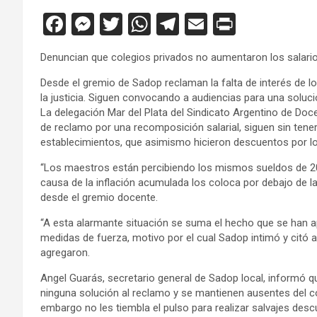
F
M
T
W
T
E
Pr
a
es
wi
h
el
m
in
Denuncian que colegios privados no aumentaron los salari
ce
se
tt
at
e
ail
tF
Desde el gremio de Sadop reclaman la falta de interés de l
b
n
er
s
gr
ri
la justicia. Siguen convocando a audiencias para una soluci
o
g
A
a
e
La delegación Mar del Plata del Sindicato Argentino de Do
de reclamo por una recomposición salarial, siguen sin tene
o
er
p
m
n
establecimientos, que asimismo hicieron descuentos por los 
k
p
dl
“Los maestros están percibiendo los mismos sueldos de 201
y
causa de la inflación acumulada los coloca por debajo de l
desde el gremio docente.
“A esta alarmante situación se suma el hecho que se han a
medidas de fuerza, motivo por el cual Sadop intimó y citó al
agregaron.
Angel Guarás, secretario general de Sadop local, informó 
ninguna solución al reclamo y se mantienen ausentes del co
embargo no les tiembla el pulso para realizar salvajes des