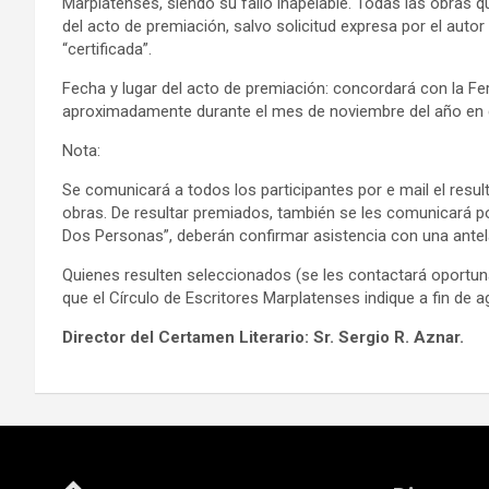
Marplatenses, siendo su fallo inapelable. Todas las obras
del acto de premiación, salvo solicitud expresa por el auto
“certificada”.
Fecha y lugar del acto de premiación: concordará con la Fer
aproximadamente durante el mes de noviembre del año en 
Nota:
Se comunicará a todos los participantes por e mail el resu
obras. De resultar premiados, también se les comunicará po
Dos Personas”, deberán confirmar asistencia con una antelac
Quienes resulten seleccionados (se les contactará oportuna
que el Círculo de Escritores Marplatenses indique a fin de ag
Director del Certamen Literario: Sr. Sergio R. Aznar.
Navegación