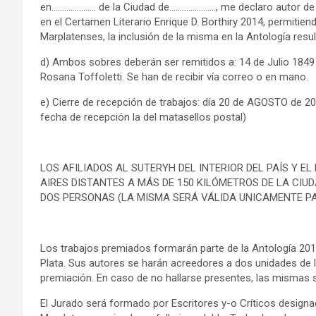
en………………… de la Ciudad de…………………., me declaro autor de la 
en el Certamen Literario Enrique D. Borthiry 2014, permitiend
Marplatenses, la inclusión de la misma en la Antología resul
d) Ambos sobres deberán ser remitidos a: 14 de Julio 1849 –
Rosana Toffoletti. Se han de recibir vía correo o en mano.
e) Cierre de recepción de trabajos: día 20 de AGOSTO de 2
fecha de recepción la del matasellos postal)
LOS AFILIADOS AL SUTERYH DEL INTERIOR DEL PAÍS Y E
AIRES DISTANTES A MÁS DE 150 KILÓMETROS DE LA CIU
DOS PERSONAS (LA MISMA SERÁ VÁLIDA UNICAMENTE PAR
Los trabajos premiados formarán parte de la Antología 2014
Plata. Sus autores se harán acreedores a dos unidades de l
premiación. En caso de no hallarse presentes, las mismas s
El Jurado será formado por Escritores y-o Críticos designad