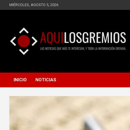
Saltar
MIÉRCOLES, AGOSTO 5, 2026
al
contenido
LAS NOTICIAS QUE MÁS TE INTERESAN, Y TODA LA
AQUÍ LOS GREMIOS
INFORMACIÓN GREMIAL
INICIO
NOTICIAS