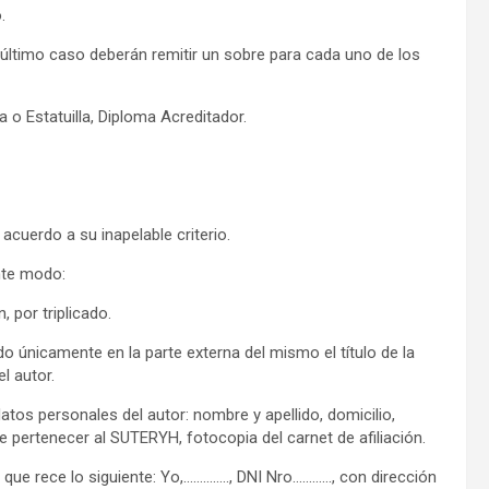
.
 último caso deberán remitir un sobre para cada uno de los
 o Estatuilla, Diploma Acreditador.
cuerdo a su inapelable criterio.
nte modo:
 por triplicado.
o únicamente en la parte externa del mismo el título de la
l autor.
datos personales del autor: nombre y apellido, domicilio,
de pertenecer al SUTERYH, fotocopia del carnet de afiliación.
que rece lo siguiente: Yo,………….., DNI Nro…………, con dirección