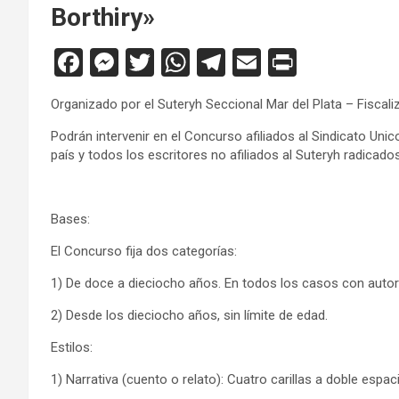
Borthiry»
F
M
T
W
T
E
Pr
a
es
wi
h
el
m
in
Organizado por el Suteryh Seccional Mar del Plata – Fiscali
ce
se
tt
at
e
ail
tF
Podrán intervenir en el Concurso afiliados al Sindicato Unic
b
n
er
s
gr
ri
país y todos los escritores no afiliados al Suteryh radicado
o
g
A
a
e
o
er
p
m
n
Bases:
k
p
dl
El Concurso fija dos categorías:
y
1) De doce a dieciocho años. En todos los casos con autori
2) Desde los dieciocho años, sin límite de edad.
Estilos:
1) Narrativa (cuento o relato): Cuatro carillas a doble espac