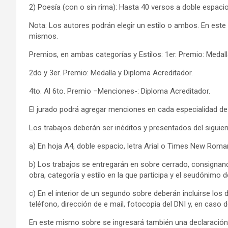
2) Poesía (con o sin rima): Hasta 40 versos a doble espacio
Nota: Los autores podrán elegir un estilo o ambos. En este
mismos.
Premios, en ambas categorías y Estilos: 1er. Premio: Medalla
2do y 3er. Premio: Medalla y Diploma Acreditador.
4to. Al 6to. Premio –Menciones-: Diploma Acreditador.
El jurado podrá agregar menciones en cada especialidad de a
Los trabajos deberán ser inéditos y presentados del siguie
a) En hoja A4, doble espacio, letra Arial o Times New Roman,
b) Los trabajos se entregarán en sobre cerrado, consignand
obra, categoría y estilo en la que participa y el seudónimo de
c) En el interior de un segundo sobre deberán incluirse los 
teléfono, dirección de e mail, fotocopia del DNI y, en caso 
En este mismo sobre se ingresará también una declaración 