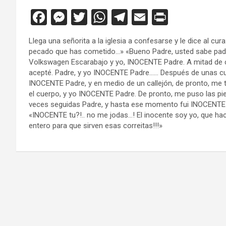
F
M
T
W
T
E
Pr
a
es
wi
h
el
m
in
Llega una señorita a la iglesia a confesarse y le dice al cu
ce
se
tt
at
e
ail
tF
pecado que has cometido…» «Bueno Padre, usted sabe padre
b
n
er
s
gr
ri
Volkswagen Escarabajo y yo, INOCENTE Padre. A mitad de 
acepté. Padre, y yo INOCENTE Padre…… Después de unas cua
o
g
A
a
e
INOCENTE Padre, y en medio de un callejón, de pronto, me
o
er
p
m
n
el cuerpo, y yo INOCENTE Padre. De pronto, me puso las pie
veces seguidas Padre, y hasta ese momento fui INOCENTE 
k
p
dl
«INOCENTE tu?!.. no me jodas…! El inocente soy yo, que h
y
entero para que sirven esas correitas!!!»
Navegación
de
entradas