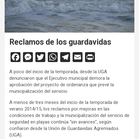
Reclamos de los guardavidas
F
M
T
W
T
E
Pr
a
es
wi
h
el
m
in
A poco del inicio de la temporada, desde la UGA
ce
se
tt
at
e
ail
tF
denunciaron que el Ejecutivo municipal demora la
b
n
er
s
gr
ri
aprobación del proyecto de ordenanza que prevé la
municipalización del servicio.
o
g
A
a
e
A menos de tres meses del inicio de la temporada de
o
er
p
m
n
verano 2014/15, los reclamos por mejoras en las
k
p
dl
condiciones de trabajo y la municipalización del servicio de
seguridad en playas continúa “sin avances”, según
y
confiaron desde la Unión de Guardavidas Agremiados
(UGA).