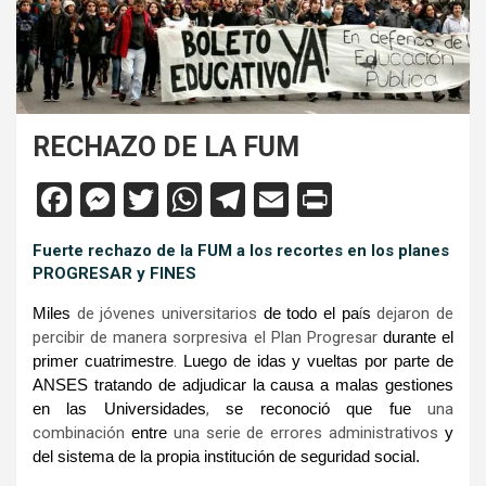
RECHAZO DE LA FUM
F
M
T
W
T
E
Pr
a
es
wi
h
el
m
in
Fuerte rechazo de la FUM a los recortes en los planes
ce
se
tt
at
e
ail
tF
PROGRESAR y FINES
b
n
er
s
gr
ri
Miles
de jóvenes universitarios
de todo el pa
í
s
dejaron de
o
g
A
a
e
percibir de manera sorpresiva el Plan Progresar
durante el
primer cuatrimestre
.
Luego de idas y vueltas por parte de
o
er
p
m
n
ANSES tratando de adjudicar la causa a malas gestiones
k
p
dl
en las Universidades
,
se reconoció que fue
una
y
combinación
entre
una serie de errores administrativos
y
del sistema de la propia institución de seguridad social.