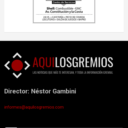
Director: Néstor Gambini
informes@aquilosgremios.com