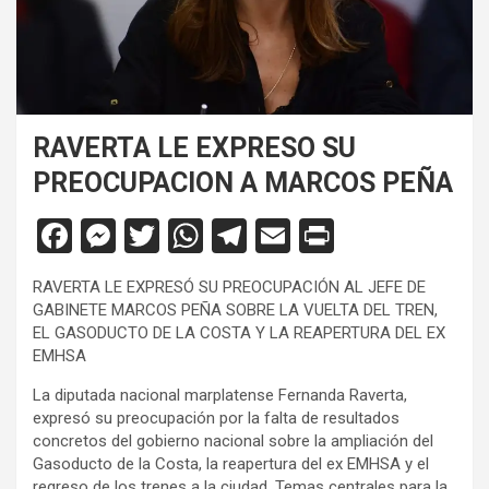
RAVERTA LE EXPRESO SU
PREOCUPACION A MARCOS PEÑA
F
M
T
W
T
E
Pr
a
es
wi
h
el
m
in
RAVERTA LE EXPRESÓ SU PREOCUPACIÓN AL JEFE DE
ce
se
tt
at
e
ail
tF
GABINETE MARCOS PEÑA SOBRE LA VUELTA DEL TREN,
b
n
er
s
gr
ri
EL GASODUCTO DE LA COSTA Y LA REAPERTURA DEL EX
EMHSA
o
g
A
a
e
La diputada nacional marplatense Fernanda Raverta,
o
er
p
m
n
expresó su preocupación por la falta de resultados
k
p
dl
concretos del gobierno nacional sobre la ampliación del
Gasoducto de la Costa, la reapertura del ex EMHSA y el
y
regreso de los trenes a la ciudad. Temas centrales para la