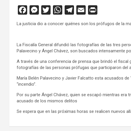
F
M
T
W
T
E
Pr
a
es
wi
h
el
m
in
La justicia dio a conocer quiénes son los prófugos de la mas
ce
se
tt
at
e
ail
tF
b
n
er
s
gr
ri
o
g
A
a
e
La Fiscalía General difundió las fotografías de las tres p
Palavecino y Ángel Chávez, son buscados intensamente por 
o
er
p
m
n
A través de una conferencia de prensa que brindó el fiscal 
k
p
dl
fotografías de las personas prófugas que participaron del as
y
María Belén Palavecino y Javier Falcatto esta acusados de
“incendio”.
Por su parte Ángel Chávez, quien se escapó mientras era t
acusado de los mismos delitos
Se espera que en las próximas horas se realicen nuevos al