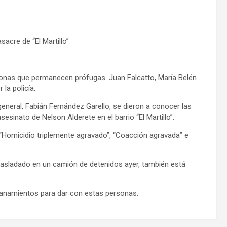
acre de “El Martillo”
ersonas que permanecen prófugas. Juan Falcatto, María Belén
la policía.
general, Fabián Fernández Garello, se dieron a conocer las
esinato de Nelson Alderete en el barrio “El Martillo”.
 “Homicidio triplemente agravado”, “Coacción agravada” e
rasladado en un camión de detenidos ayer, también está
lanamientos para dar con estas personas.