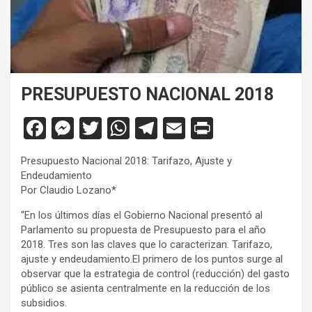
PRESUPUESTO NACIONAL 2018
F
M
T
W
T
E
Pr
a
es
wi
h
el
m
in
Presupuesto Nacional 2018: Tarifazo, Ajuste y
ce
se
tt
at
e
ail
tF
Endeudamiento
b
n
er
s
gr
ri
Por Claudio Lozano*
o
g
A
a
e
“En los últimos días el Gobierno Nacional presentó al
Parlamento su propuesta de Presupuesto para el año
o
er
p
m
n
2018. Tres son las claves que lo caracterizan. Tarifazo,
k
p
dl
ajuste y endeudamiento.El primero de los puntos surge al
observar que la estrategia de control (reducción) del gasto
y
público se asienta centralmente en la reducción de los
subsidios.