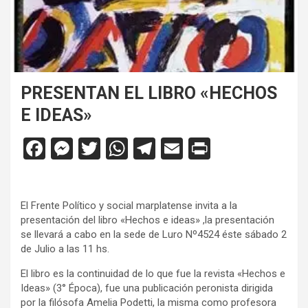
PRESENTAN EL LIBRO «HECHOS
E IDEAS»
F
M
T
W
T
E
Pr
a
es
wi
h
el
m
in
ce
se
tt
at
e
ail
tF
El Frente Político y social marplatense invita a la
b
n
er
s
gr
ri
presentación del libro «Hechos e ideas» ,la presentación
o
g
A
a
e
se llevará a cabo en la sede de Luro Nº4524 éste sábado 2
de Julio a las 11 hs.
o
er
p
m
n
El libro es la continuidad de lo que fue la revista «Hechos e
k
p
dl
Ideas» (3° Época), fue una publicación peronista dirigida
y
por la filósofa Amelia Podetti, la misma como profesora