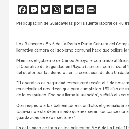
F
M
T
W
T
E
Pr
a
es
wi
h
el
m
in
Preocupación de Guardavidas por la fuente laboral de 40 t
ce
se
tt
at
e
ail
tF
b
n
er
s
gr
ri
o
g
A
a
e
Los Balnearios 5 y 6 de La Perla y Punta Cantera del Comp
llamativa demora del gobierno comunal hace que peligre la 
o
er
p
m
n
Mientras el gobierno de Carlos Arroyo le comunicó al Sind
k
p
dl
el Operativo de Seguridad en Playas (siempre comienza el 1
y
del sector por las demoras en la concesión de dos Unidades
“El operativo de seguridad comenzará recién el 3 de noviem
municipalidad nos dicen que para cumplir los 150 días de tr
de lo estipulado. Eso nos llama la atención”, señaló el secr
Con respecto a los balnearios en conflicto, el gremialista 
todavía no está determinado quienes serán los concesionar
guardavidas de esos sectores”.
En este caso se trata de los balnearios 5 y 6 de La Perla (