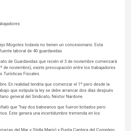
rabajadores
lejo Mogotes todavía no tienen un concesionario. Esta
fuente laboral de 40 guardavidas.
icato de Guardavidas que recién el 3 de noviembre comenzará
º de noviembre), existe preocupación entre los trabajadores
 Turísticas Fiscales.
bre. En realidad tendría que comenzar el 1º pero desde la
abajo que estipula la ley se debe arrancar dos días después
etario general del Sindicato, Néstor Nardone.
señaló que “hay dos balnearios que fueron licitados pero
ios. Este genera una incertidumbre tremenda en los
Terrazas del Mar y Stella Maris) y Punta Cantera del Complejo