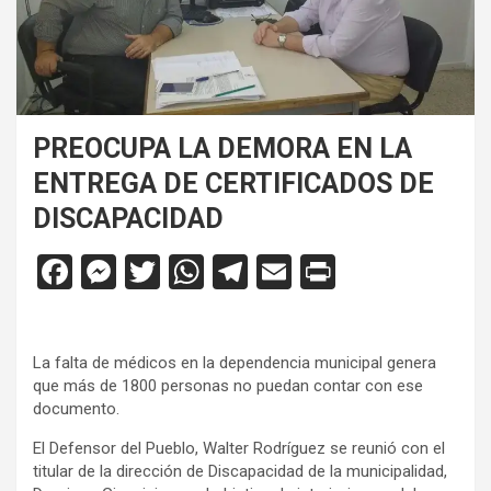
PREOCUPA LA DEMORA EN LA
ENTREGA DE CERTIFICADOS DE
DISCAPACIDAD
F
M
T
W
T
E
Pr
a
es
wi
h
el
m
in
ce
se
tt
at
e
ail
tF
La falta de médicos en la dependencia municipal genera
b
n
er
s
gr
ri
que más de 1800 personas no puedan contar con ese
o
g
A
a
e
documento.
o
er
p
m
n
El Defensor del Pueblo, Walter Rodríguez se reunió con el
titular de la dirección de Discapacidad de la municipalidad,
k
p
dl