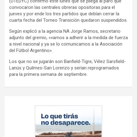
(UTEDYC) confirmó este lunes que se pliega al paro que
y
convocaron las centrales obreras opositoras para el
jueves y por ende los tres partidos que debían cerrar la
cuarta fecha del Torneo Transición quedaron suspendidos.
Según explicó a la agencia NA Jorge Ramos, secretario
adjunto del gremio, «vamos a adherir a la medida de fuerza
a nivel nacional y ya se lo comunicamos a la Asociación
del Fútbol Argentino».
Los que no se jugarán son Banfield-Tigre, Vélez Sarsfield-
Lanús y Quilmes-San Lorenzo y serían reprogramados
para la primera semana de septiembre.
Navegación
de
entradas