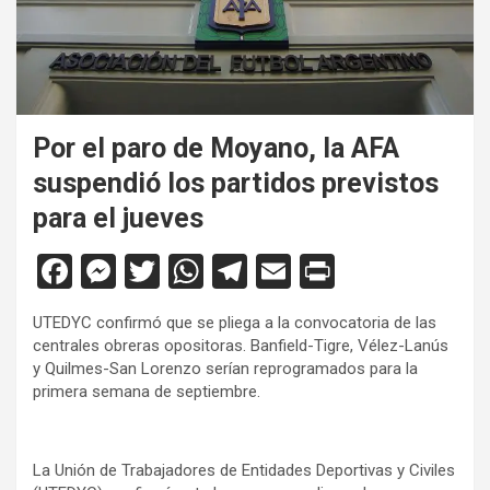
Por el paro de Moyano, la AFA
suspendió los partidos previstos
para el jueves
F
M
T
W
T
E
Pr
a
es
wi
h
el
m
in
UTEDYC confirmó que se pliega a la convocatoria de las
ce
se
tt
at
e
ail
tF
centrales obreras opositoras. Banfield-Tigre, Vélez-Lanús
b
n
er
s
gr
ri
y Quilmes-San Lorenzo serían reprogramados para la
primera semana de septiembre.
o
g
A
a
e
o
er
p
m
n
La Unión de Trabajadores de Entidades Deportivas y Civiles
k
p
dl