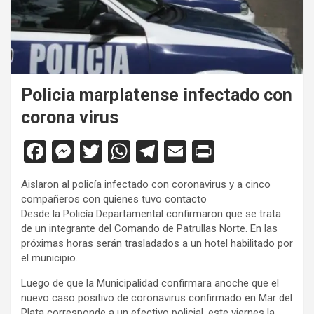
Policia marplatense infectado con
corona virus
F
M
T
W
T
E
Pr
a
es
wi
h
el
m
in
Aislaron al policía infectado con coronavirus y a cinco
ce
se
tt
at
e
ail
tF
compañeros con quienes tuvo contacto
b
n
er
s
gr
ri
Desde la Policía Departamental confirmaron que se trata
de un integrante del Comando de Patrullas Norte. En las
o
g
A
a
e
próximas horas serán trasladados a un hotel habilitado por
o
er
p
m
n
el municipio.
k
p
dl
Luego de que la Municipalidad confirmara anoche que el
nuevo caso positivo de coronavirus confirmado en Mar del
y
Plata corresponde a un efectivo policial, este viernes la