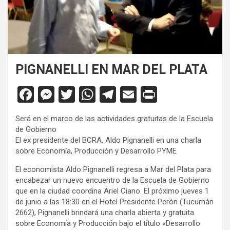
PIGNANELLI EN MAR DEL PLATA
F
M
T
W
T
E
Pr
a
es
wi
h
el
m
in
Será en el marco de las actividades gratuitas de la Escuela
ce
se
tt
at
e
ail
tF
de Gobierno
b
n
er
s
gr
ri
El ex presidente del BCRA, Aldo Pignanelli en una charla
sobre Economía, Producción y Desarrollo PYME
o
g
A
a
e
El economista Aldo Pignanelli regresa a Mar del Plata para
o
er
p
m
n
encabezar un nuevo encuentro de la Escuela de Gobierno
k
p
dl
que en la ciudad coordina Ariel Ciano. El próximo jueves 1
de junio a las 18:30 en el Hotel Presidente Perón (Tucumán
y
2662), Pignanelli brindará una charla abierta y gratuita
sobre Economía y Producción bajo el título «Desarrollo