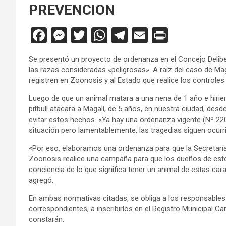
PREVENCION
F
M
T
W
T
E
Pr
a
es
wi
h
el
m
in
Se presentó un proyecto de ordenanza en el Concejo Delib
ce
se
tt
at
e
ail
tF
las razas consideradas «peligrosas». A raíz del caso de Ma
b
n
er
s
gr
ri
registren en Zoonosis y al Estado que realice los controles 
o
g
A
a
e
Luego de que un animal matara a una nena de 1 año e hiri
pitbull atacara a Magalí, de 5 años, en nuestra ciudad, desd
o
er
p
m
n
evitar estos hechos. «Ya hay una ordenanza vigente (Nº 2203
k
p
dl
situación pero lamentablemente, las tragedias siguen ocurr
y
«Por eso, elaboramos una ordenanza para que la Secretaría
Zoonosis realice una campaña para que los dueños de est
conciencia de lo que significa tener un animal de estas car
agregó.
En ambas normativas citadas, se obliga a los responsables
correspondientes, a inscribirlos en el Registro Municipal Ca
constarán: