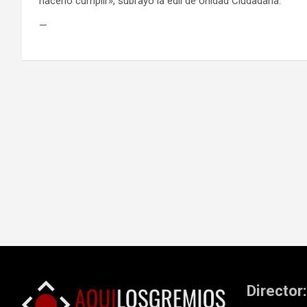
hacerlo cumplir», subrayó la edil de Unidad Ciudadana.
—
Navegación
de
entradas
Director