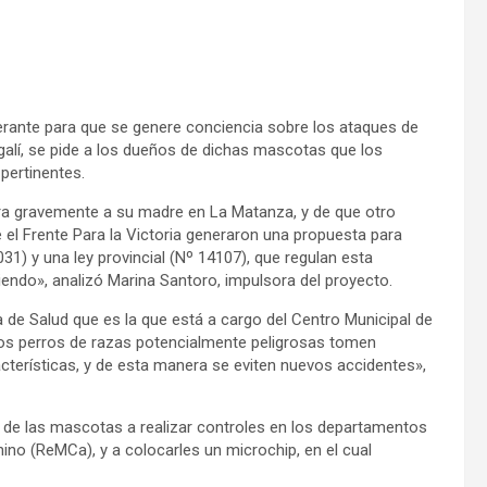
erante para que se genere conciencia sobre los ataques de
galí, se pide a los dueños de dichas mascotas que los
pertinentes.
era gravemente a su madre en La Matanza, y de que otro
e el Frente Para la Victoria generaron una propuesta para
1) y una ley provincial (Nº 14107), que regulan esta
iendo», analizó Marina Santoro, impulsora del proyecto.
 de Salud que es la que está a cargo del Centro Municipal de
os perros de razas potencialmente peligrosas tomen
acterísticas, y de esta manera se eviten nuevos accidentes»,
 de las mascotas a realizar controles en los departamentos
nino (ReMCa), y a colocarles un microchip, en el cual