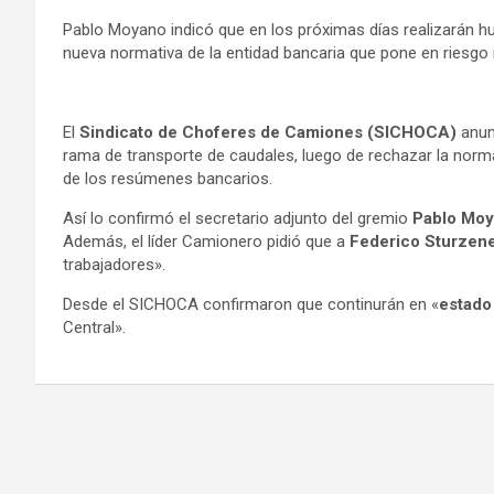
a
es
wi
h
el
m
in
Pablo Moyano indicó que en los próximas días realizarán hu
ce
se
tt
at
e
ail
tF
nueva normativa de la entidad bancaria que pone en riesgo 
b
n
er
s
gr
ri
o
g
A
a
e
El
Sindicato de Choferes de Camiones (SICHOCA)
anun
o
er
p
m
n
rama de transporte de caudales, luego de rechazar la normat
k
p
dl
de los resúmenes bancarios.
y
Así lo confirmó el secretario adjunto del gremio
Pablo Mo
Además, el líder Camionero pidió que a
Federico Sturzen
trabajadores».
Desde el SICHOCA confirmaron que continurán en «
estado
Central».
Navegación
de