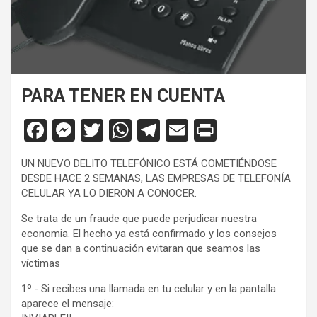
PARA TENER EN CUENTA
F
M
T
W
T
E
Pr
a
es
wi
h
el
m
in
UN NUEVO DELITO TELEFÓNICO ESTÁ COMETIÉNDOSE
ce
se
tt
at
e
ail
tF
DESDE HACE 2 SEMANAS, LAS EMPRESAS DE TELEFONÍA
b
n
er
s
gr
ri
CELULAR YA LO DIERON A CONOCER.
o
g
A
a
e
Se trata de un fraude que puede perjudicar nuestra
economia. El hecho ya está confirmado y los consejos
o
er
p
m
n
que se dan a continuación evitaran que seamos las
k
p
dl
víctimas
y
1º.- Si recibes una llamada en tu celular y en la pantalla
aparece el mensaje: