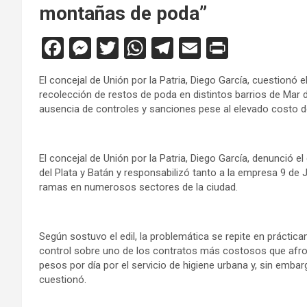
montañas de poda”
F
M
T
W
T
E
Pr
a
es
wi
h
el
m
in
El concejal de Unión por la Patria, Diego García, cuestionó 
ce
se
tt
at
e
ail
tF
recolección de restos de poda en distintos barrios de Mar d
b
n
er
s
gr
ri
ausencia de controles y sanciones pese al elevado costo de
o
g
A
a
e
o
er
p
m
n
El concejal de Unión por la Patria, Diego García, denunció e
del Plata y Batán y responsabilizó tanto a la empresa 9 de
k
p
dl
ramas en numerosos sectores de la ciudad.
y
Según sostuvo el edil, la problemática se repite en práctica
control sobre uno de los contratos más costosos que afro
pesos por día por el servicio de higiene urbana y, sin emb
cuestionó.