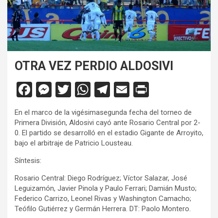
OTRA VEZ PERDIO ALDOSIVI
F
M
T
W
T
E
Pr
a
es
wi
h
el
m
in
En el marco de la vigésimasegunda fecha del torneo de
ce
se
tt
at
e
ail
tF
Primera División, Aldosivi cayó ante Rosario Central por 2-
b
n
er
s
gr
ri
0. El partido se desarrolló en el estadio Gigante de Arroyito,
bajo el arbitraje de Patricio Lousteau.
o
g
A
a
e
Síntesis:
o
er
p
m
n
Rosario Central: Diego Rodríguez; Víctor Salazar, José
k
p
dl
Leguizamón, Javier Pinola y Paulo Ferrari; Damián Musto;
y
Federico Carrizo, Leonel Rivas y Washington Camacho;
Teófilo Gutiérrez y Germán Herrera. DT: Paolo Montero.