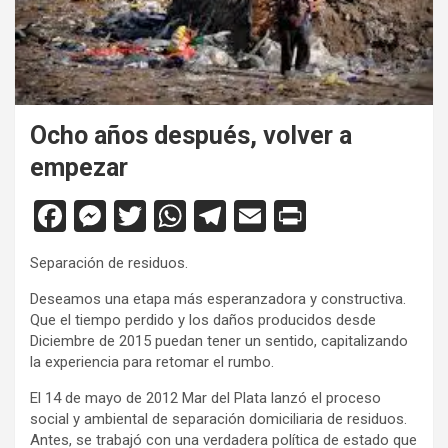
Ocho años después, volver a
empezar
F
M
T
W
T
E
Pr
a
es
wi
h
el
m
in
Separación de residuos.
ce
se
tt
at
e
ail
tF
Deseamos una etapa más esperanzadora y constructiva.
b
n
er
s
gr
ri
Que el tiempo perdido y los daños producidos desde
o
g
A
a
e
Diciembre de 2015 puedan tener un sentido, capitalizando
la experiencia para retomar el rumbo.
o
er
p
m
n
El 14 de mayo de 2012 Mar del Plata lanzó el proceso
k
p
dl
social y ambiental de separación domiciliaria de residuos.
y
Antes, se trabajó con una verdadera política de estado que