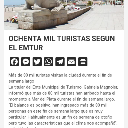
OCHENTA MIL TURISTAS SEGUN
EL EMTUR
F
M
T
W
T
E
Pr
a
es
wi
h
el
m
in
Más de 80 mil turistas visitan la ciudad durante el fin de
ce
se
tt
at
e
ail
tF
semana largo
b
n
er
s
gr
ri
La titular del Ente Municipal de Turismo, Gabriela Magnoler,
informó que más de 80 mil turistas han arribado hasta el
o
g
A
a
e
momento a Mar del Plata durante el fin de semana largo.
o
er
p
m
n
“El balance es positivo, han ingresado más de 80 mil
personas en este fin de semana largo que es muy
k
p
dl
particular. Habitualmente es un fin de semana de otoño
y
pero tuvo las características que el clima nos acompañó”,