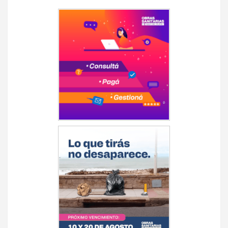
Navegación
de
entradas