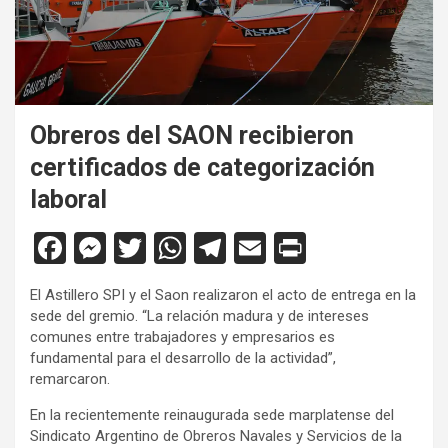
Obreros del SAON recibieron
certificados de categorización
laboral
F
M
T
W
T
E
Pr
a
es
wi
h
el
m
in
El Astillero SPI y el Saon realizaron el acto de entrega en la
ce
se
tt
at
e
ail
tF
sede del gremio. “La relación madura y de intereses
b
n
er
s
gr
ri
comunes entre trabajadores y empresarios es
fundamental para el desarrollo de la actividad”,
o
g
A
a
e
remarcaron.
o
er
p
m
n
En la recientemente reinaugurada sede marplatense del
k
p
dl
Sindicato Argentino de Obreros Navales y Servicios de la