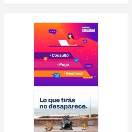
Navegación
de
entradas