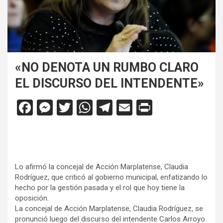
«NO DENOTA UN RUMBO CLARO
EL DISCURSO DEL INTENDENTE»
F
M
T
W
T
E
Pr
a
es
wi
h
el
m
in
ce
se
tt
at
e
ail
tF
b
n
er
s
gr
ri
o
g
A
a
e
Lo afirmó la concejal de Acción Marplatense, Claudia
Rodríguez, que criticó al gobierno municipal, enfatizando lo
o
er
p
m
n
hecho por la gestión pasada y el rol que hoy tiene la
oposición.
k
p
dl
La concejal de Acción Marplatense, Claudia Rodríguez, se
y
pronunció luego del discurso del intendente Carlos Arroyo