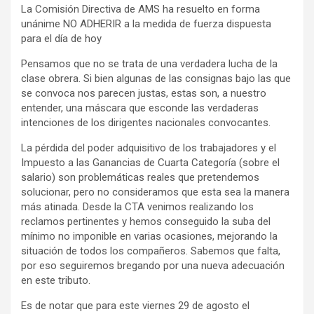
La Comisión Directiva de AMS ha resuelto en forma
ce
se
tt
at
e
ail
tF
unánime NO ADHERIR a la medida de fuerza dispuesta
b
n
er
s
gr
ri
para el día de hoy
o
g
A
a
e
Pensamos que no se trata de una verdadera lucha de la
clase obrera. Si bien algunas de las consignas bajo las que
o
er
p
m
n
se convoca nos parecen justas, estas son, a nuestro
k
p
dl
entender, una máscara que esconde las verdaderas
intenciones de los dirigentes nacionales convocantes.
y
La pérdida del poder adquisitivo de los trabajadores y el
Impuesto a las Ganancias de Cuarta Categoría (sobre el
salario) son problemáticas reales que pretendemos
solucionar, pero no consideramos que esta sea la manera
más atinada. Desde la CTA venimos realizando los
reclamos pertinentes y hemos conseguido la suba del
mínimo no imponible en varias ocasiones, mejorando la
situación de todos los compañeros. Sabemos que falta,
por eso seguiremos bregando por una nueva adecuación
en este tributo.
Es de notar que para este viernes 29 de agosto el