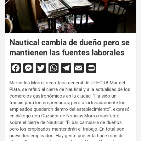
Nautical cambia de dueño pero se
mantienen las fuentes laborales
F
M
T
W
T
E
Pr
a
es
wi
h
el
m
in
Mercedes Morro, secretaria general de UTHGRA Mar del
ce
se
tt
at
e
ail
tF
Plata, se refirió al cierre de Nautical y a la actualidad de los
b
n
er
s
gr
ri
comercios gastronómicos en la ciudad. “Ha sido un
traspié para los empresarios, pero afortunadamente los
o
g
A
a
e
empleados quedaron dentro del establecimiento”, expresó
o
er
p
m
n
en diálogo con Cazador de Noticias.
Morro manifestó
sobre el cierre de Nautical: “El bar cambiara de dueños
k
p
dl
pero los empleados mantendrán el trabajo. En total son
y
nueve los empleados. Hay gente que está hace más de