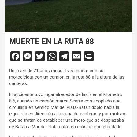
MUERTE EN LA RUTA 88
F
M
T
W
T
E
Pr
a
es
wi
h
el
m
in
Un joven de 21 años murió tras chocar con su
ce
se
tt
at
e
ail
tF
motocicleta con un camión en la ruta 88 a la altura de las
b
n
er
s
gr
ri
canteras.
o
g
A
a
e
El accidente tuvo lugar alrededor de las 7 en el kilómetro
8,5, cuando un camión marca Scania con acoplado que
o
er
p
m
n
circulaba en sentido Mar del Plata-Batán dobló hacia la
k
p
dl
izquierda en dirección a la zona de canteras y por motivos
que se tratan de establecer una moto que se desplazaba
y
de Batán a Mar del Plata entró en colisión con el rodado.