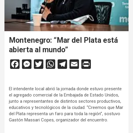
Montenegro: “Mar del Plata está
abierta al mundo”
F
M
T
W
T
E
Pr
a
es
wi
h
el
m
in
ce
se
tt
at
e
ail
tF
El intendente local abrió la jornada donde estuvo presente
b
n
er
s
gr
ri
el agregado comercial de la Embajada de Estado Unidos,
o
g
A
a
e
junto a representantes de distintos sectores productivos,
educativos y tecnológicos de la ciudad. “Creemos que Mar
o
er
p
m
n
del Plata representa un faro para toda la región”, sostuvo
k
p
dl
Gastón Massari Copes, organizador del encuentro.
y