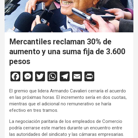
Mercantiles reclaman 30% de
aumento y una suma fija de 3.600
pesos
F
M
T
W
T
E
Pr
a
es
wi
h
el
m
in
El gremio que lidera Armando Cavalieri cerraría el acuerdo
ce
se
tt
at
e
ail
tF
en las próximas horas. El incremento sería en dos cuotas,
b
n
er
s
gr
ri
mientras que el adicional no remunerativo se haría
efectivo en tres tramos.
o
g
A
a
e
La negociación paritaria de los empleados de Comercio
o
er
p
m
n
podría cerrarse este martes durante un encuentro entre
k
p
dl
las autoridades del sindicato y las cámaras empresarias.