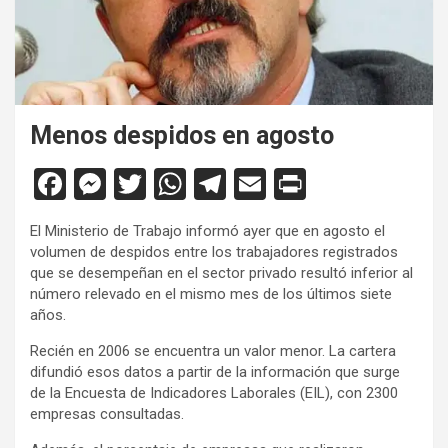
Menos despidos en agosto
F
M
T
W
T
E
Pr
a
es
wi
h
el
m
in
El Ministerio de Trabajo informó ayer que en agosto el
ce
se
tt
at
e
ail
tF
volumen de despidos entre los trabajadores registrados
b
n
er
s
gr
ri
que se desempeñan en el sector privado resultó inferior al
número relevado en el mismo mes de los últimos siete
o
g
A
a
e
años.
o
er
p
m
n
Recién en 2006 se encuentra un valor menor. La cartera
k
p
dl
difundió esos datos a partir de la información que surge
de la Encuesta de Indicadores Laborales (EIL), con 2300
y
empresas consultadas.