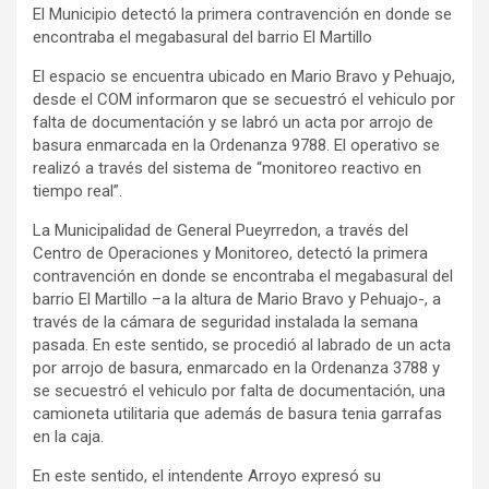
El Municipio detectó la primera contravención en donde se
ce
se
tt
at
e
ail
tF
encontraba el megabasural del barrio El Martillo
b
n
er
s
gr
ri
El espacio se encuentra ubicado en Mario Bravo y Pehuajo,
o
g
A
a
e
desde el COM informaron que se secuestró el vehiculo por
falta de documentación y se labró un acta por arrojo de
o
er
p
m
n
basura enmarcada en la Ordenanza 9788. El operativo se
k
p
dl
realizó a través del sistema de “monitoreo reactivo en
tiempo real”.
y
La Municipalidad de General Pueyrredon, a través del
Centro de Operaciones y Monitoreo, detectó la primera
contravención en donde se encontraba el megabasural del
barrio El Martillo –a la altura de Mario Bravo y Pehuajo-, a
través de la cámara de seguridad instalada la semana
pasada. En este sentido, se procedió al labrado de un acta
por arrojo de basura, enmarcado en la Ordenanza 3788 y
se secuestró el vehiculo por falta de documentación, una
camioneta utilitaria que además de basura tenia garrafas
en la caja.
En este sentido, el intendente Arroyo expresó su