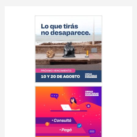
Navegación
de
entradas