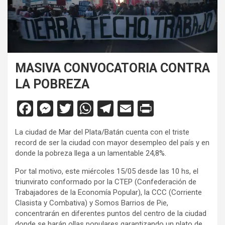
MASIVA CONVOCATORIA CONTRA
LA POBREZA
F
M
T
W
T
E
Pr
a
es
wi
h
el
m
in
La ciudad de Mar del Plata/Batán cuenta con el triste
ce
se
tt
at
e
ail
tF
record de ser la ciudad con mayor desempleo del país y en
b
n
er
s
gr
ri
donde la pobreza llega a un lamentable 24,8%.
o
g
A
a
e
Por tal motivo, este miércoles 15/05 desde las 10 hs, el
triunvirato conformado por la CTEP (Confederación de
o
er
p
m
n
Trabajadores de la Economía Popular), la CCC (Corriente
k
p
dl
Clasista y Combativa) y Somos Barrios de Pie,
concentrarán en diferentes puntos del centro de la ciudad
y
donde se harán ollas populares garantizando un plato de