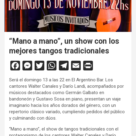
“Mano a mano”, un show con los
mejores tangos tradicionales
F
M
T
W
T
E
Pr
a
es
wi
h
el
m
in
Será el domingo 13 a las 22 en El Argentino Bar. Los
ce
se
tt
at
e
ail
tF
cantores Walter Canales y Darío Landi, acompañados por
b
n
er
s
gr
ri
músicos destacados como Germán Galbato en
bandoneón y Gustavo Sosa en piano, presentan un viaje
o
g
A
a
e
imaginario hacia los años dorados del género, con un
o
er
p
m
n
repertorio clásico variado, cumpliendo pedidos del público
y culminando con dúos.
k
p
dl
“Mano a mano”, el show de tangos tradicionales con el
y
protagonismo de los cantores Walter Canales y Darío