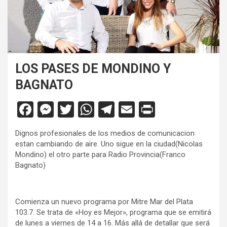
LOS PASES DE MONDINO Y
BAGNATO
F
M
T
W
T
E
Pr
a
es
wi
h
el
m
in
Dignos profesionales de los medios de comunicacion
ce
se
tt
at
e
ail
tF
estan cambiando de aire. Uno sigue en la ciudad(Nicolas
b
n
er
s
gr
ri
Mondino) el otro parte para Radio Provincia(Franco
Bagnato)
o
g
A
a
e
o
er
p
m
n
Comienza un nuevo programa por Mitre Mar del Plata
k
p
dl
103.7. Se trata de «Hoy es Mejor», programa que se emitirá
y
de lunes a viernes de 14 a 16. Más allá de detallar que será