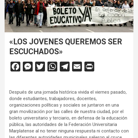
«LOS JOVENES QUEREMOS SER
ESCUCHADOS»
F
M
T
W
T
E
Pr
a
es
wi
h
el
m
in
ce
se
tt
at
e
ail
tF
Después de una jornada histórica vivida el viernes pasado,
b
n
er
s
gr
ri
donde estudiantes, trabajadores, docentes,
o
g
A
a
e
organizaciones políticas y sociales se juntaron en una
gran movilización por las calles de nuestra ciudad, por el
o
er
p
m
n
boleto universitario y terciario, en defensa de la educación
k
p
dl
pública, las autoridades de la Federación Universitaria
Marplatense al no tener ninguna respuesta ni contacto con
y
las diferentes autoridades municipales salieron al cruce.