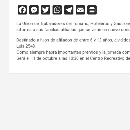
F
M
T
W
T
E
Pr
a
es
wi
h
el
m
in
La Unión de Trabajadores del Turismo, Hoteleros y Gastronó
ce
se
tt
at
e
ail
tF
informa a sus familias afiliadas que se viene un nuevo conc
b
n
er
s
gr
ri
Destinado a hijos de afiliados de entre 6 y 13 años, dividid
o
g
A
a
e
Luis 2548.
Como siempre habrá importantes premios y la jornada conta
o
er
p
m
n
Será el 11 de octubre a las 10:30 en el Centro Recreativo d
k
p
dl
y
Navegación
de
entradas