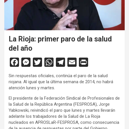
La Rioja: primer paro de la salud
del año
F
M
T
W
T
E
Pr
a
es
wi
h
el
m
in
Sin respuestas oficiales, continúa el paro de la salud
ce
se
tt
at
e
ail
tF
riojana. Al igual que la última semana de 2014, no habrá
b
n
er
s
gr
ri
atención lunes y martes.
o
g
A
a
e
El presidente de la Federación Sindical de Profesionales de
la Salud de la República Argentina (FESPROSA), Jorge
o
er
p
m
n
Yabkowski, reivindicó el paro que lunes y martes llevarán
k
p
dl
adelante los trabajadores de la Salud de La Rioja
nucleados en APROSLaR-FESPROSA, como consecuencia
y
de la ausencia de respuestas por parte del Gobierno