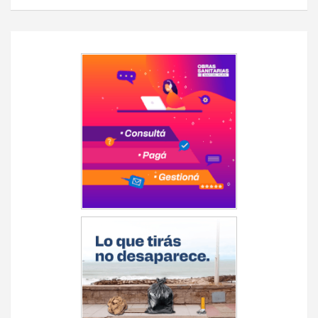
Navegación
de
entradas