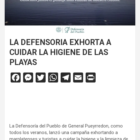
LA DEFENSORIA EXHORTA A
CUIDAR LA HIGIENE DE LAS
PLAYAS
F
M
T
W
T
E
Pr
a
es
wi
h
el
m
in
ce
se
tt
at
e
ail
tF
b
n
er
s
gr
ri
o
g
A
a
e
o
er
p
m
n
La Defensoría del Pueblo de General Pueyrredon, como
todos los veranos, lanzó una campaña exhortando a
k
p
dl
marplatenses y turistas a cuidar la higiene y la limpieza de