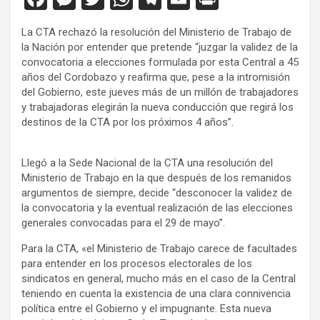
a
es
wi
h
el
m
in
La CTA rechazó la resolución del Ministerio de Trabajo de
ce
se
tt
at
e
ail
tF
la Nación por entender que pretende “juzgar la validez de la
b
n
er
s
gr
ri
convocatoria a elecciones formulada por esta Central a 45
años del Cordobazo y reafirma que, pese a la intromisión
o
g
A
a
e
del Gobierno, este jueves más de un millón de trabajadores
o
er
p
m
n
y trabajadoras elegirán la nueva conducción que regirá los
destinos de la CTA por los próximos 4 años”.
k
p
dl
y
Llegó a la Sede Nacional de la CTA una resolución del
Ministerio de Trabajo en la que después de los remanidos
argumentos de siempre, decide “desconocer la validez de
la convocatoria y la eventual realización de las elecciones
generales convocadas para el 29 de mayo”.
Para la CTA, «el Ministerio de Trabajo carece de facultades
para entender en los procesos electorales de los
sindicatos en general, mucho más en el caso de la Central
teniendo en cuenta la existencia de una clara connivencia
política entre el Gobierno y el impugnante. Esta nueva