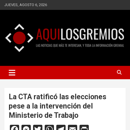
Saltar
JUEVES, AGOSTO 6, 2026
al
contenido
LAS NOTICIAS QUE MÁS TE INTERESAN, Y TODA LA
AQUÍ LOS GREMIOS
INFORMACIÓN GREMIAL
La CTA ratificó las elecciones
pese a la intervención del
Ministerio de Trabajo
F
M
T
W
T
E
Pr