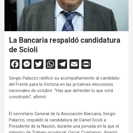
La Bancaria respaldó candidatura
de Scioli
F
M
T
W
T
E
Pr
a
es
wi
h
el
m
in
Sergio Palazzo ratificó su acompañamiento al candidato
ce
se
tt
at
e
ail
tF
del Frente para la Victoria en las próximas elecciones
b
n
er
s
gr
ri
nacionales de octubre. “Hay que defender lo que está
construido”, afirmó.
o
g
A
a
e
o
er
p
m
n
El secretario General de la Asociación Bancaria, Sergio
k
p
dl
Palazzo, respaldó la candidatura de Daniel Scioli a
Presidente de la Nación, durante una jornada en la que el
y
ministro de Trabajo provincial, Oscar Cuartango, disertó