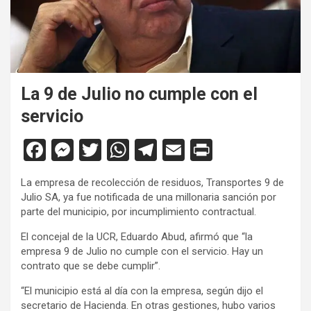
La 9 de Julio no cumple con el
servicio
F
M
T
W
T
E
Pr
a
es
wi
h
el
m
in
La empresa de recolección de residuos, Transportes 9 de
ce
se
tt
at
e
ail
tF
Julio SA, ya fue notificada de una millonaria sanción por
b
n
er
s
gr
ri
parte del municipio, por incumplimiento contractual.
o
g
A
a
e
El concejal de la UCR, Eduardo Abud, afirmó que “la
empresa 9 de Julio no cumple con el servicio. Hay un
o
er
p
m
n
contrato que se debe cumplir”.
k
p
dl
“El municipio está al día con la empresa, según dijo el
y
secretario de Hacienda. En otras gestiones, hubo varios