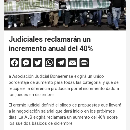
Judiciales reclamarán un
incremento anual del 40%
F
M
T
W
T
E
Pr
a
es
wi
h
el
m
in
a Asociación Judicial Bonaerense exigirá un único
ce
se
tt
at
e
ail
tF
porcentaje de aumento para todas las categoría, y que se
b
n
er
s
gr
ri
recupere la diferencia producida por el incremento dado a
los jueces en diciembre.
o
g
A
a
e
El gremio judicial definió el pliego de propuestas que llevará
o
er
p
m
n
a la negociación salarial que dará inicio en los próximos
k
p
dl
días. La AJB exigirá reclamará un aumento del 40% sobre
los sueldos básicos de diciembre.
y