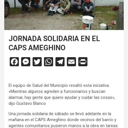
JORNADA SOLIDARIA EN EL
CAPS AMEGHINO
F
M
T
W
T
E
Pr
a
es
wi
h
el
m
in
ce
se
tt
at
e
ail
tF
El equipo de Salud del Municipio resaltó esta iniciativa.
b
n
er
s
gr
ri
«Mientras algunos agreden a funcionarios y buscan
o
g
A
a
e
alarmar, hay gente que quiere ayudar y cuidar las cosas»,
dijo Gustavo Blanco
o
er
p
m
n
Una jornada solidaria de sábado se llevó adelante en la
k
p
dl
mañana en el CAPS Ameghino donde vecinos del barrio y
y
agentes comunitarios pusieron manos a la obra en tareas