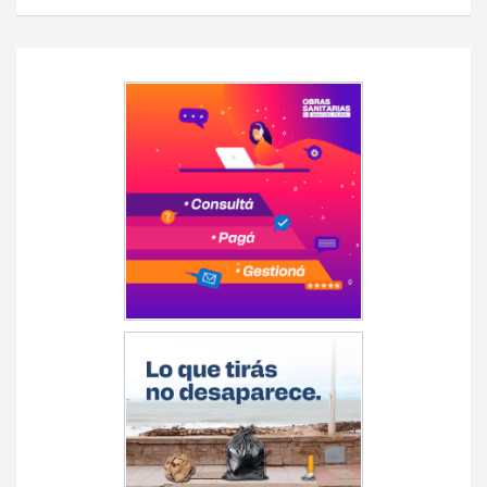
Navegación
de
entradas