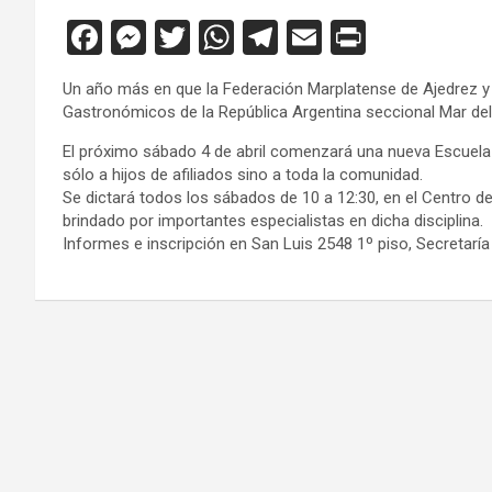
F
M
T
W
T
E
Pr
a
es
wi
h
el
m
in
Un año más en que la Federación Marplatense de Ajedrez y 
ce
se
tt
at
e
ail
tF
Gastronómicos de la República Argentina seccional Mar del 
b
n
er
s
gr
ri
El próximo sábado 4 de abril comenzará una nueva Escuela S
o
g
A
a
e
sólo a hijos de afiliados sino a toda la comunidad.
Se dictará todos los sábados de 10 a 12:30, en el Centro 
o
er
p
m
n
brindado por importantes especialistas en dicha disciplina.
k
p
dl
Informes e inscripción en San Luis 2548 1º piso, Secretarí
y
Navegación
de
entradas