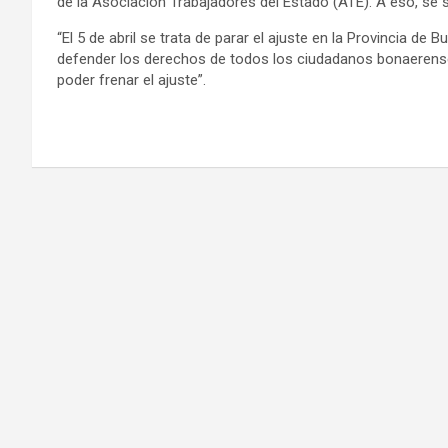
de la Asociación Trabajadores del Estado (ATE). A eso, se s
“El 5 de abril se trata de parar el ajuste en la Provincia de
defender los derechos de todos los ciudadanos bonaerense
poder frenar el ajuste”.
Navegación
de
entradas