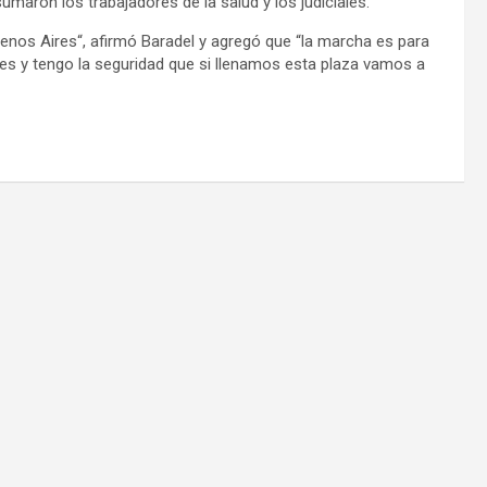
umaron los trabajadores de la salud y los judiciales.
 Buenos Aires“, afirmó Baradel y agregó que “la marcha es para
s y tengo la seguridad que si llenamos esta plaza vamos a