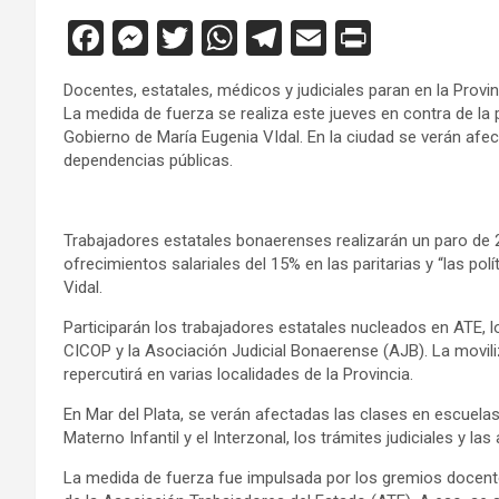
F
M
T
W
T
E
Pr
a
es
wi
h
el
m
in
Docentes, estatales, médicos y judiciales paran en la Provin
ce
se
tt
at
e
ail
tF
La medida de fuerza se realiza este jueves en contra de la 
b
n
er
s
gr
ri
Gobierno de María Eugenia VIdal. En la ciudad se verán afec
dependencias públicas.
o
g
A
a
e
o
er
p
m
n
Trabajadores estatales bonaerenses realizarán un paro de 2
k
p
dl
ofrecimientos salariales del 15% en las paritarias y “las po
y
Vidal.
Participarán los trabajadores estatales nucleados en ATE, 
CICOP y la Asociación Judicial Bonaerense (AJB). La moviliz
repercutirá en varias localidades de la Provincia.
En Mar del Plata, se verán afectadas las clases en escuelas
Materno Infantil y el Interzonal, los trámites judiciales y l
La medida de fuerza fue impulsada por los gremios docente