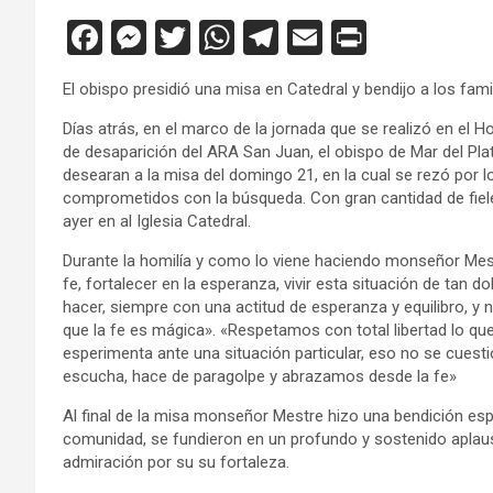
F
M
T
W
T
E
Pr
a
es
wi
h
el
m
in
El obispo presidió una misa en Catedral y bendijo a los fa
ce
se
tt
at
e
ail
tF
Días atrás, en el marco de la jornada que se realizó en el
b
n
er
s
gr
ri
de desaparición del ARA San Juan, el obispo de Mar del Plat
o
g
A
a
e
desearan a la misa del domingo 21, en la cual se rezó por lo
comprometidos con la búsqueda. Con gran cantidad de fiele
o
er
p
m
n
ayer en al Iglesia Catedral.
k
p
dl
Durante la homilía y como lo viene haciendo monseñor Mest
y
fe, fortalecer en la esperanza, vivir esta situación de tan d
hacer, siempre con una actitud de esperanza y equilibro, 
que la fe es mágica». «Respetamos con total libertad lo qu
esperimenta ante una situación particular, eso no se cuest
escucha, hace de paragolpe y abrazamos desde la fe»
Al final de la misa monseñor Mestre hizo una bendición espec
comunidad, se fundieron en un profundo y sostenido apla
admiración por su su fortaleza.