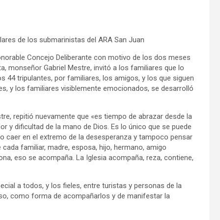
milares de los submarinistas del ARA San Juan
 Honorable Concejo Deliberante con motivo de los dos meses
a, monseñor Gabriel Mestre, invitó a los familiares que lo
s 44 tripulantes, por familiares, los amigos, y los que siguen
s, y los familiares visiblemente emocionados, se desarrolló
re, repitió nuevamente que «es tiempo de abrazar desde la
olor y dificultad de la mano de Dios. Es lo único que se puede
y no caer en el extremo de la desesperanza y tampoco pensar
e cada familiar, madre, esposa, hijo, hermano, amigo
iona, eso se acompaña. La Iglesia acompaña, reza, contiene,
ial a todos, y los fieles, entre turistas y personas de la
uso, como forma de acompañarlos y de manifestar la