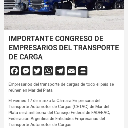
IMPORTANTE CONGRESO DE
EMPRESARIOS DEL TRANSPORTE
DE CARGA
F
M
T
W
T
E
Pr
a
es
wi
h
el
m
in
Empresarios del transporte de cargas de todo el país se
ce
se
tt
at
e
ail
tF
reúnen en Mar del Plata
b
n
er
s
gr
ri
El viernes 17 de marzo la Cámara Empresaria del
o
g
A
a
e
Transporte Automotor de Cargas (CETAC) de Mar del
Plata será anfitriona del Consejo Federal de FADEEAC,
o
er
p
m
n
Federación Argentina de Entidades Empresarias del
k
p
dl
Transporte Automotor de Cargas.