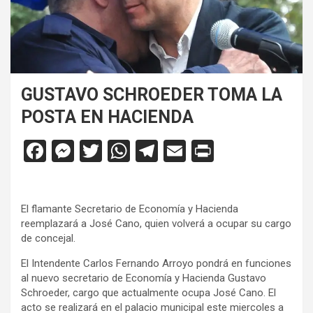
GUSTAVO SCHROEDER TOMA LA
POSTA EN HACIENDA
F
M
T
W
T
E
Pr
a
es
wi
h
el
m
in
ce
se
tt
at
e
ail
tF
El flamante Secretario de Economía y Hacienda
b
n
er
s
gr
ri
reemplazará a José Cano, quien volverá a ocupar su cargo
o
g
A
a
e
de concejal.
o
er
p
m
n
El Intendente Carlos Fernando Arroyo pondrá en funciones
al nuevo secretario de Economía y Hacienda Gustavo
k
p
dl
Schroeder, cargo que actualmente ocupa José Cano. El
y
acto se realizará en el palacio municipal este miercoles a