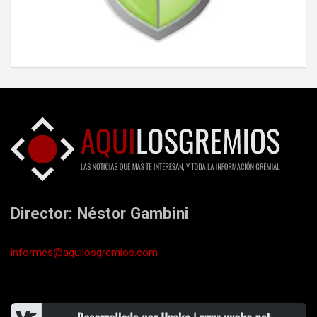
Director: Néstor Gambini
informes@aquilosgremios.com